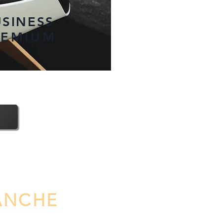
USINESS
REMIUM
ANCHE