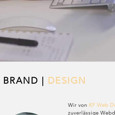
|
BRAND
|
DESIGN
Wir von
KF Web D
zuverlässige Webde