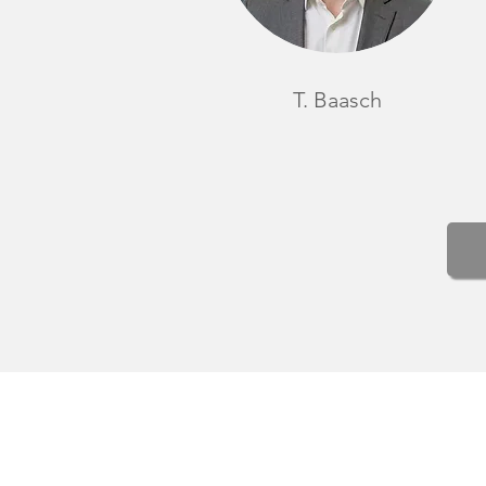
T. Baasch
WARUM
BEI 