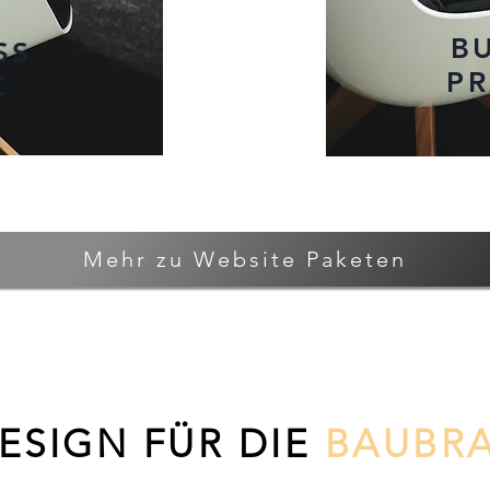
B
ESS
P
C
Mehr zu Website Paketen
SIGN FÜR DIE
BAUBR