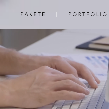
P A K E T E
P O R T F O L I O
DESIGN
IN DRESDEN.