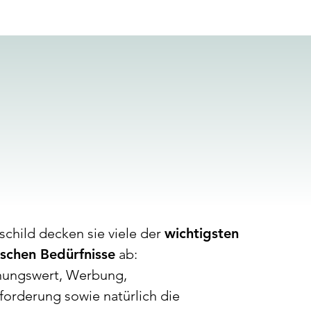
|
DESIGN
e
Material-
Optionen
Textur-
Optionen
child decken sie viele der
wichtigsten
schen Bedürfnisse
ab:
ungswert, Werbung,
orderung sowie natürlich die