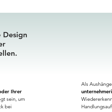
e Design
mehrer
er
ellen.
variable
Als Aushänges
der Ihrer
unternehmeri
egt sein, um
Wiedererkenn
ck bei
Handlungsauff