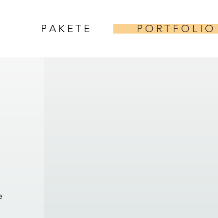
P A K E T E
P O R T F O L I O
e